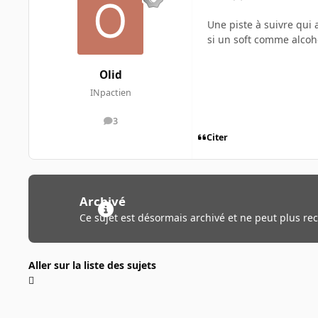
Une piste à suivre qui 
si un soft comme alcohol
Olid
INpactien
3
messages
Citer
Archivé
Ce sujet est désormais archivé et ne peut plus re
Aller sur la liste des sujets