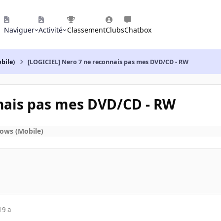
Naviguer
Activité
Classement
Clubs
Chatbox
bile)
[LOGICIEL] Nero 7 ne reconnais pas mes DVD/CD - RW
nnais pas mes DVD/CD - RW
ows (Mobile)
19 a