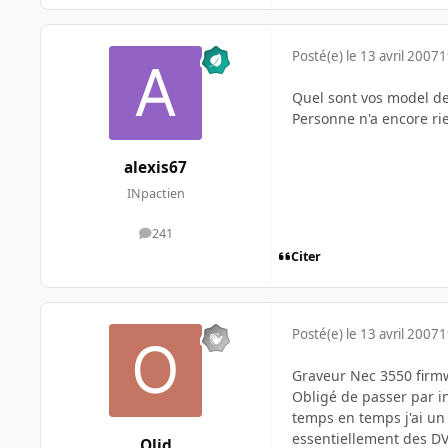
Posté(e)
le 13 avril 2007
1
Quel sont vos model de
Personne n'a encore ri
alexis67
INpactien
241
messages
Citer
Posté(e)
le 13 avril 2007
1
Graveur Nec 3550 firmw
Obligé de passer par in
temps en temps j'ai un m
essentiellement des D
Olid