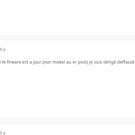
9 a
le firware est a jour (voir model au er post) je suis obligé deffas
9 a