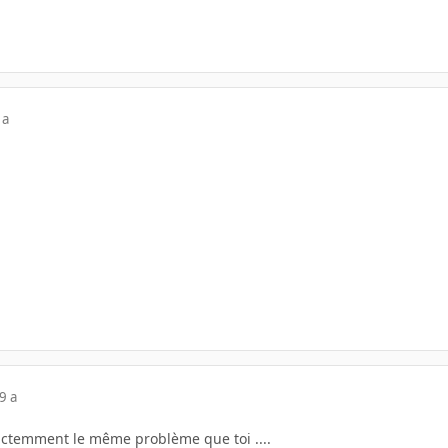
 a
9 a
xactemment le même problème que toi ....