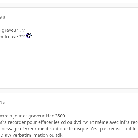
9 a
 graveur ???
en trouvé ???
9 a
are à jour et graveur Nec 3500.
fra recorder pour effacer les cd ou dvd rw. Et même avec infra rec
essage d'erreur me disant que le disque n'est pas reinscriptible alor
VD RW verbatim imation ou tdk.