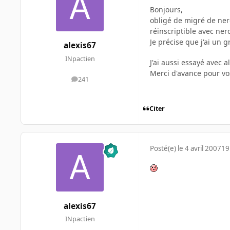
Bonjours,
obligé de migré de ner
réinscriptible avec ner
Je précise que j'ai un
alexis67
INpactien
J'ai aussi essayé avec
Merci d'avance pour v
241
messages
Citer
Posté(e)
le 4 avril 2007
19
alexis67
INpactien