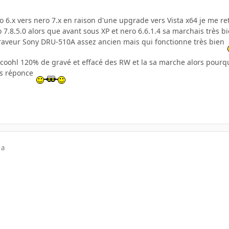
o 6.x vers nero 7.x en raison d'une upgrade vers Vista x64 je me r
o 7.8.5.0 alors que avant sous XP et nero 6.6.1.4 sa marchais très b
 graveur Sony DRU-510A assez ancien mais qui fonctionne très bien
 alcoohl 120% de gravé et effacé des RW et la sa marche alors pour
os réponce
 a