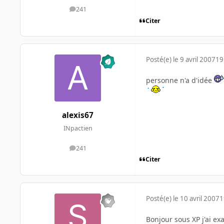
241
messages
Citer
Posté(e)
le 9 avril 2007
19
personne n'a d'idée
alexis67
INpactien
241
messages
Citer
Posté(e)
le 10 avril 2007
1
Bonjour sous XP j'ai e