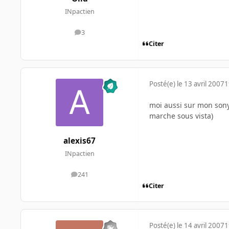
INpactien
3
messages
Citer
Posté(e)
le 13 avril 2007
1
moi aussi sur mon sony 
marche sous vista)
alexis67
INpactien
241
messages
Citer
Posté(e)
le 14 avril 2007
1