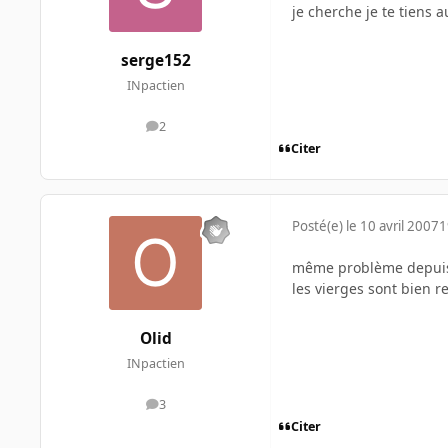
je cherche je te tiens 
serge152
INpactien
2
messages
Citer
Posté(e)
le 10 avril 2007
1
même problème depuis 
les vierges sont bien r
Olid
INpactien
3
messages
Citer