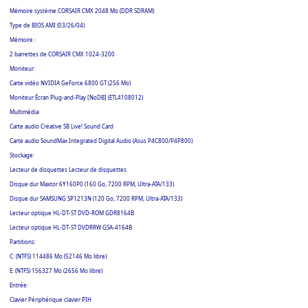
Mémoire système CORSAIR CMX 2048 Mo (DDR SDRAM)
Type de BIOS AMI (03/26/04)
Mémoire :
2 barrettes de CORSAIR CMX 1024-3200
Moniteur:
Carte vidéo NVIDIA GeForce 6800 GT (256 Mo)
Moniteur Écran Plug-and-Play [NoDB] (ETL4108012)
Multimédia:
Carte audio Creative SB Live! Sound Card
Carte audio SoundMax Integrated Digital Audio (Asus P4C800/P4P800)
Stockage:
Lecteur de disquettes Lecteur de disquettes
Disque dur Maxtor 6Y160P0 (160 Go, 7200 RPM, Ultra-ATA/133)
Disque dur SAMSUNG SP1213N (120 Go, 7200 RPM, Ultra-ATA/133)
Lecteur optique HL-DT-ST DVD-ROM GDR8164B
Lecteur optique HL-DT-ST DVDRRW GSA-4164B
Partitions:
C: (NTFS) 114486 Mo (52146 Mo libre)
E: (NTFS) 156327 Mo (2656 Mo libre)
Entrée:
Clavier Périphérique clavier PIH