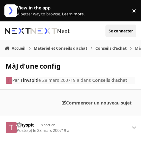
Aller au contenu
View in the app
×
Di
A better way to browse.
Learn more
.
Next
Se connecter
Accueil
Matériel et Conseils d'achat
Conseils d'achat
MàJ
MàJ d'une config
Par
Tinyspit
le 28 mars 2007
19 a
dans
Conseils d'achat
Commencer un nouveau sujet
Tinyspit
INpactien
Posté(e)
le 28 mars 2007
19 a