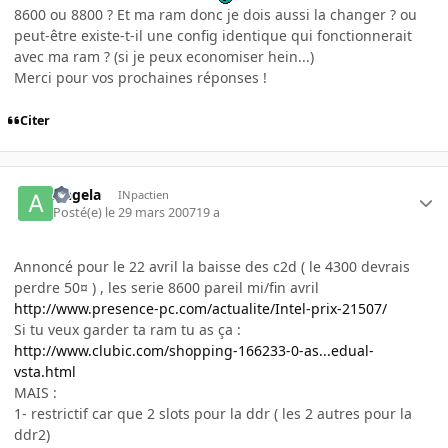
8600 ou 8800 ? Et ma ram donc je dois aussi la changer ? ou
peut-être existe-t-il une config identique qui fonctionnerait
avec ma ram ? (si je peux economiser hein...)
Merci pour vos prochaines réponses !
Citer
Angela
INpactien
Posté(e)
le 29 mars 2007
19 a
Annoncé pour le 22 avril la baisse des c2d ( le 4300 devrais
perdre 50¤ ) , les serie 8600 pareil mi/fin avril
http://www.presence-pc.com/actualite/Intel-prix-21507/
Si tu veux garder ta ram tu as ça :
http://www.clubic.com/shopping-166233-0-as...edual-
vsta.html
MAIS :
1- restrictif car que 2 slots pour la ddr ( les 2 autres pour la
ddr2)