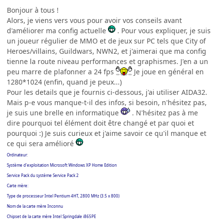
Bonjour à tous !
Alors, je viens vers vous pour avoir vos conseils avant
d'améliorer ma config actuelle
. Pour vous expliquer, je suis
un joueur régulier de MMO et de jeux sur PC tels que City of
Heroes/villains, Guildwars, NWN2, et j'aimerai que ma config
tienne la route niveau performances et graphismes. J'en a un
peu marre de plafonner a 24 fps
Je joue en général en
1280*1024 (enfin, quand je peux...)
Pour les details que je fournis ci-dessous, j'ai utiliser AIDA32.
Mais p-e vous manque-t-il des infos, si besoin, n'hésitez pas,
je suis une brelle en informatique
. N'hésitez pas à me
dire pourquoi tel élément doit être changé et par quoi et
pourquoi :) Je suis curieux et j'aime savoir ce qu'il manque et
ce qui sera amélioré
Ordinateur:
Système d'exploitation Microsoft Windows XP Home Edition
Service Pack du système Service Pack 2
Carte mère:
Type de processeur Intel Pentium 4HT, 2800 MHz (3.5 x 800)
Nom de la carte mère Inconnu
Chipset de la carte mère Intel Springdale i865PE