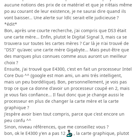
aucune notions des prix de ce matériel et que je n'étais même
po au courant de leur existence, je ne saurai dire quand ils
vont baisser... Une alerte sur ldlc serait-elle judicieuse ?
*édit*
Bon, après une courte recherche, j'ai compris que DS3 était
une carte mère... Enfin, plutot le Digital Signal 3, mais ca se
trouvera sur toutes les cartes mères ? Car là je n'ai trouvé de
"DS3" qu'avec une carte mère Gigabyte... Mais peut-être que
des marques plus connues comme asus auront un meilleur
choix ?
Ensuite, j'ai trouvé que E4300, c'est en fait un processeur Intel
Core Duo ^^ (google est mon ami, un ami trés intelligent,
mais un peu bordélique). Bon, personnellement, je vois pas
trop ce que ca donne d'avoir un processeur coupé en 2, mais
je vous fais confiance... Il faut donc que je change aussi le
processeur en plus de changer la carte mère et la carte
graphique ?
J'espère avoir bien tout compris, parce que c'est encore un
peu confu ^^
Sinon, niveau références, que me conseillez vous ?
bon, ok le E4300 y'en a pas 12
, la carte graphique, plutot