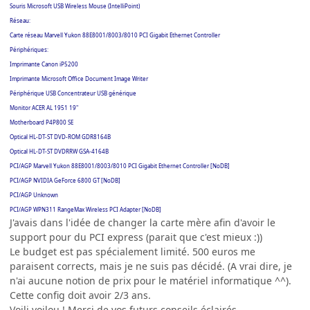
Souris Microsoft USB Wireless Mouse (IntelliPoint)
Réseau:
Carte réseau Marvell Yukon 88E8001/8003/8010 PCI Gigabit Ethernet Controller
Périphériques:
Imprimante Canon iP5200
Imprimante Microsoft Office Document Image Writer
Périphérique USB Concentrateur USB générique
Monitor ACER AL 1951 19"
Motherboard P4P800 SE
Optical HL-DT-ST DVD-ROM GDR8164B
Optical HL-DT-ST DVDRRW GSA-4164B
PCI/AGP Marvell Yukon 88E8001/8003/8010 PCI Gigabit Ethernet Controller [NoDB]
PCI/AGP NVIDIA GeForce 6800 GT [NoDB]
PCI/AGP Unknown
PCI/AGP WPN311 RangeMax Wireless PCI Adapter [NoDB]
J'avais dans l'idée de changer la carte mère afin d'avoir le
support pour du PCI express (parait que c'est mieux :))
Le budget est pas spécialement limité. 500 euros me
paraisent corrects, mais je ne suis pas décidé. (A vrai dire, je
n'ai aucune notion de prix pour le matériel informatique ^^).
Cette config doit avoir 2/3 ans.
Voili voilou ! Merci de vos futurs conseils éclairés.