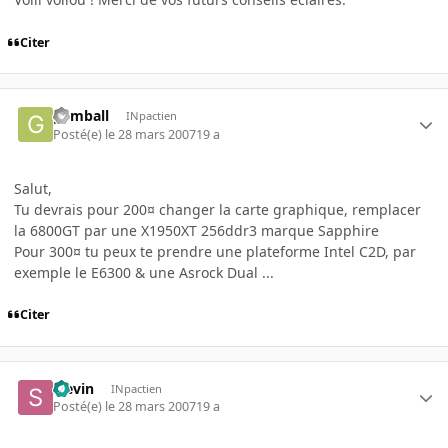
Citer
gvmball
INpactien
Posté(e)
le 28 mars 2007
19 a
Salut,
Tu devrais pour 200¤ changer la carte graphique, remplacer
la 6800GT par une X1950XT 256ddr3 marque Sapphire
Pour 300¤ tu peux te prendre une plateforme Intel C2D, par
exemple le E6300 & une Asrock Dual ...
Citer
Slevin
INpactien
Posté(e)
le 28 mars 2007
19 a