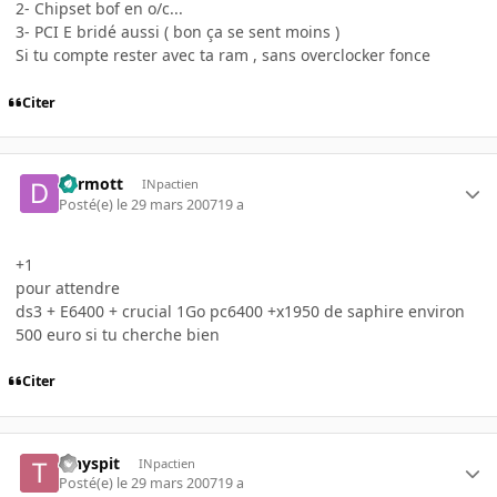
2- Chipset bof en o/c...
3- PCI E bridé aussi ( bon ça se sent moins )
Si tu compte rester avec ta ram , sans overclocker fonce
Citer
dermott
INpactien
Posté(e)
le 29 mars 2007
19 a
+1
pour attendre
ds3 + E6400 + crucial 1Go pc6400 +x1950 de saphire environ
500 euro si tu cherche bien
Citer
Tinyspit
INpactien
Posté(e)
le 29 mars 2007
19 a