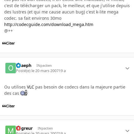
c'est de télécharger un pack, le meilleur, et que j'utilise depuis
des lustres (et qui me cause aucun bug) c'est k-lite mega
codec. sa fait environs 30mo
http://codecguide.com/download_mega.htm
@++
Citer
Ocaeph
INpactien
Posté(e)
le 20 mars 2007
19 a
Ou utilises
VLC
pas besoin de codecs dans la majeure partie
des cas
Citer
migreur
INpactien
Posté(e)
le 20 mars 2007
19 a