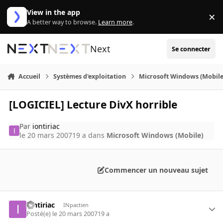
Aller au contenu
View in the app
×
Di
A better way to browse.
Learn more
.
Next
Se connecter
Accueil
Systèmes d'exploitation
Microsoft Windows (Mobile
[LOGICIEL] Lecture DivX horrible
Par
iontiriac
le 20 mars 2007
19 a
dans
Microsoft Windows (Mobile)
Commencer un nouveau sujet
iontiriac
INpactien
Posté(e)
le 20 mars 2007
19 a