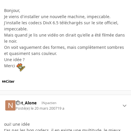
Bonjour,
Je viens d'installer une nouvelle machine, impeccable.
J'installe les codecs DivX 6.5 téléchargés sur le site officiel,
impeccable.
Mais quand je lis une vidéo on dirait qu'elle a été filmée dans
le noir.
On voit vaguement des formes, mais complètement sombres
et quasiment sans couleur.
Une idée ?
Merci
Citer
Not_Alone
INpactien
Posté(e)
le 20 mars 2007
19 a
oui! une idée
t'as pas les bon codecs, il en existe une multitude, le mieux,