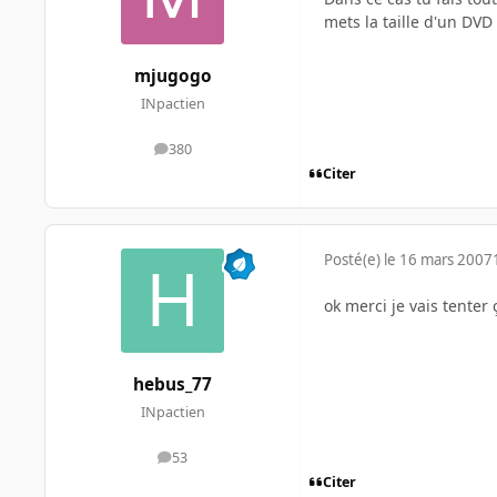
mets la taille d'un DVD
mjugogo
INpactien
380
messages
Citer
Posté(e)
le 16 mars 2007
ok merci je vais tenter 
hebus_77
INpactien
53
messages
Citer