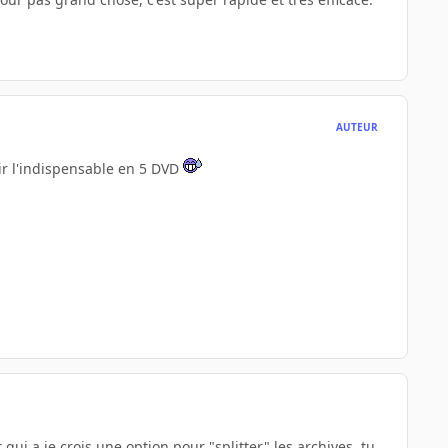
AUTEUR
nir l'indispensable en 5 DVD
 qui a je crois une option pour "splitter" les archives, tu