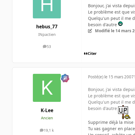
Bonjour, j'ai vista dep
Le problème est que vi
Quelqu'un peut il me di
besoin d'autre
hebus_77
Modifié
le 14 mars 
INpactien
53
messages
Citer
Posté(e)
le 15 mars 2007
Bonjour, j'ai vista dep
Le problème est que vi
Quelqu'un peut il me di
besoin d'autre
K-Lee
Ancien
Supprime déjà la mise e
Tu vas gagner en place
19,1 k
messages
Un conseil, achète un d