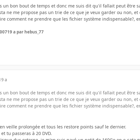
uis un bon bout de temps et donc me suis dit qu'il fallait peut êtr
sta ne me propose pas un trie de ce que je veux garder ou non, e
re comment ne prendre que les fichier système indispensable?, ensui
2007
19 a
par hebus_77
19 a
uis un bon bout de temps et donc me suis dit qu'il fallait peut êtr
sta ne me propose pas un trie de ce que je veux garder ou non, e
re comment ne prendre que les fichier système indispensable?, ensui
n veille prolongée et tous les restore points sauf le dernier.
 et tu passeras à 20 DVD.
isque dur externe, je m'en suis payé un petit de 160Go en e-sata po