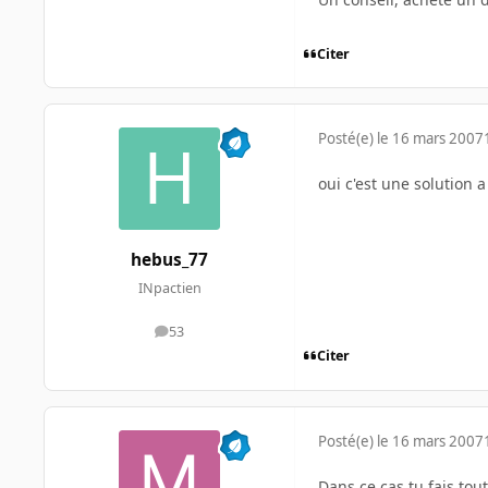
Citer
Posté(e)
le 16 mars 2007
oui c'est une solution 
hebus_77
INpactien
53
messages
Citer
Posté(e)
le 16 mars 2007
Dans ce cas tu fais tout