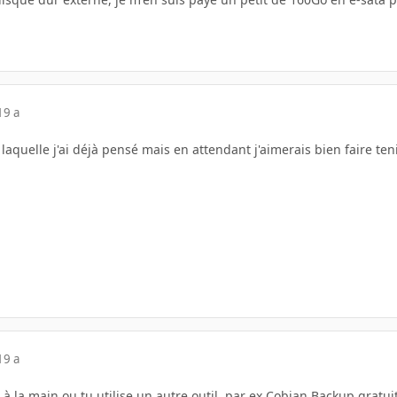
19 a
a laquelle j'ai déjà pensé mais en attendant j'aimerais bien faire te
19 a
 à la main ou tu utilise un autre outil, par ex Cobian Backup gratuit