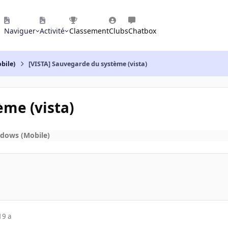
Naviguer
Activité
Classement
Clubs
Chatbox
bile)
[VISTA] Sauvegarde du système (vista)
ème (vista)
ndows (Mobile)
19 a