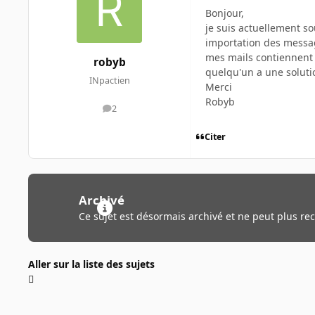
Bonjour,
je suis actuellement so
importation des messag
mes mails contiennent 
robyb
quelqu'un a une soluti
INpactien
Merci
Robyb
2
messages
Citer
Archivé
Ce sujet est désormais archivé et ne peut plus re
Aller sur la liste des sujets