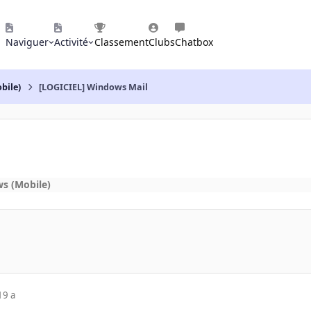
Naviguer
Activité
Classement
Clubs
Chatbox
bile)
[LOGICIEL] Windows Mail
s (Mobile)
19 a