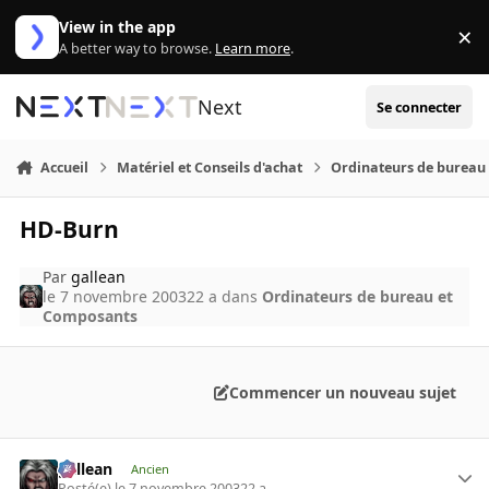
Aller au contenu
View in the app
×
Di
A better way to browse.
Learn more
.
Next
Se connecter
Accueil
Matériel et Conseils d'achat
Ordinateurs de bureau
HD-Burn
Par
gallean
le 7 novembre 2003
22 a
dans
Ordinateurs de bureau et
Composants
Commencer un nouveau sujet
gallean
Ancien
Posté(e)
le 7 novembre 2003
22 a