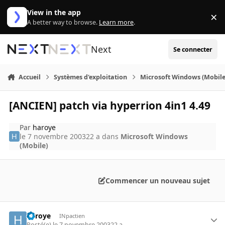
Aller au contenu
View in the app
×
Di
A better way to browse.
Learn more
.
Next
Se connecter
Accueil
Systèmes d'exploitation
Microsoft Windows (Mobile
[ANCIEN] patch via hyperrion 4in1 4.49
Par
haroye
le 7 novembre 2003
22 a
dans
Microsoft Windows
(Mobile)
Commencer un nouveau sujet
haroye
INpactien
Posté(e)
le 7 novembre 2003
22 a