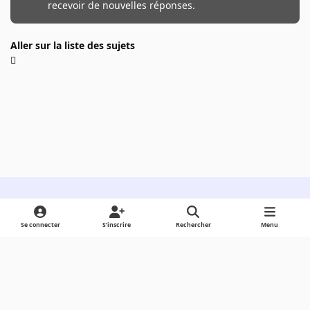
recevoir de nouvelles réponses.
Aller sur la liste des sujets
Light Mode
Dark Mode
System Preference
Se connecter
S’inscrire
Rechercher
Menu
Langue
Cookies
Powered by
Invision Community