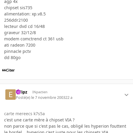
agp 4x
chipset sis735
alimentation: xp.v8.5
256ddr2100
lecteur dvd cd 16/48
graveur 32/12/8
modem comctrend ct 361 usb
ati radeon 7200
pinnacle pctv
dd 80go
Citer
eclipz
INpactien
Posté(e)
le 7 novembre 2003
22 a
carte mereecs k7s5a
c'est une carte mère à chipset VIA ?
non parce que si c'est pas le cas, obligé les hyperion fouttent
le bordel... hyperion c'est juste pour les chipsets VIA