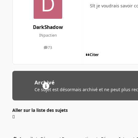
Slt je voudrais savoir 
DarkShadow
INpactien
73
messages
Citer
Archivé
Ce sujet est désormais archivé et ne peut plus re
Aller sur la liste des sujets