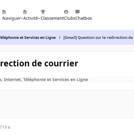
Naviguer
Activité
Classement
Clubs
Chatbox
Téléphonie et Services en Ligne
[Gmail] Question sur la redirection de
irection de courrier
, Internet, Téléphonie et Services en Ligne
07
19 a