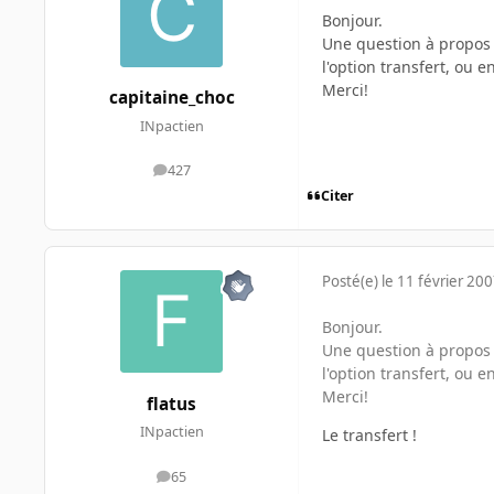
Bonjour.
Une question à propos 
l'option transfert, ou e
Merci!
capitaine_choc
INpactien
427
messages
Citer
Posté(e)
le 11 février 20
Bonjour.
Une question à propos 
l'option transfert, ou e
Merci!
flatus
INpactien
Le transfert !
65
messages