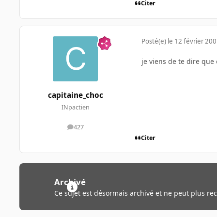
Citer
Posté(e)
le 12 février 20
je viens de te dire que
capitaine_choc
INpactien
427
messages
Citer
Archivé
Ce sujet est désormais archivé et ne peut plus re