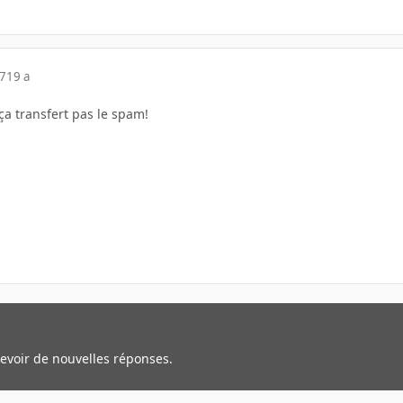
07
19 a
 ça transfert pas le spam!
cevoir de nouvelles réponses.