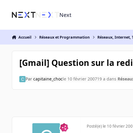
Aller au contenu
Next
Accueil
Réseaux et Programmation
Réseaux, Internet, 
[Gmail] Question sur la red
Par
capitaine_choc
le 10 février 2007
19 a
dans
Réseaux
Posté(e)
le 10 février 20