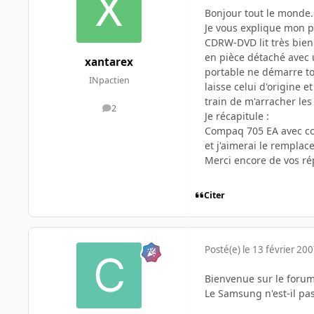
Bonjour tout le monde.
Je vous explique mon p
CDRW-DVD lit très bien
en pièce détaché avec u
xantarex
portable ne démarre tou
INpactien
laisse celui d'origine e
train de m'arracher les
2
messages
Je récapitule :
Compaq 705 EA avec c
et j'aimerai le rempl
Merci encore de vos ré
Citer
Posté(e)
le 13 février 20
Bienvenue sur le forum
Le Samsung n'est-il pa