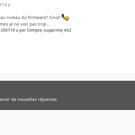
07
19 a
 au niveau du firmware? Sinon
mes je ne vois pas trop..
r 2007
19 a
par Compte_supprime_662
cevoir de nouvelles réponses.