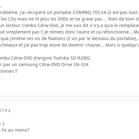
..
roblème, j'ai récupéré un portable COMPAQ 705 EA (il est pas tout
 les CDs mais ne lit plus les DVDs et ne grave pas ... Rien de bien
n lecteur Combo Cdrw-Dvd, je me suis dit il n'y a qu'a le remplacer 
t simplement pas !! Je remets donc l'autre et ca refonctionne... Ma
t que j'enlève ses vis de fixations (2 vis par le dessous du portable)
 cheveux et j'ai pas trop envie de devenir chauve... Alors si quelqu
ombo Cdrw-DVD d'origine Toshiba SD-R2002
acer par un samsung Cdrw-DVD Drive SN-324
ponses !!
07
19 a
 :)
s hs au moins?