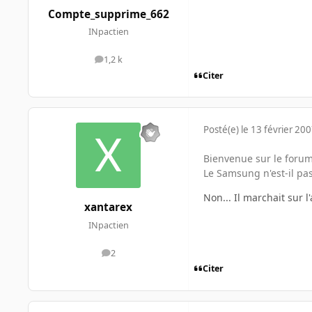
Compte_supprime_662
INpactien
1,2 k
messages
Citer
Posté(e)
le 13 février 20
Bienvenue sur le forum
Le Samsung n'est-il pa
Non... Il marchait sur 
xantarex
INpactien
2
messages
Citer