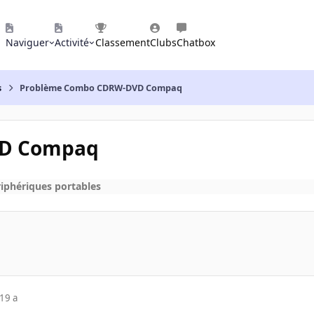
Naviguer
Activité
Classement
Clubs
Chatbox
s
Problème Combo CDRW-DVD Compaq
VD Compaq
riphériques portables
19 a