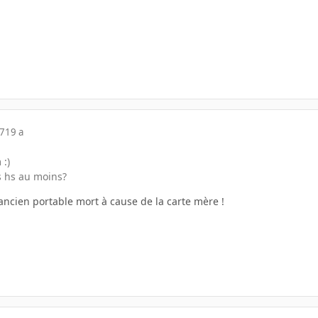
07
19 a
 :)
s hs au moins?
l'ancien portable mort à cause de la carte mère !