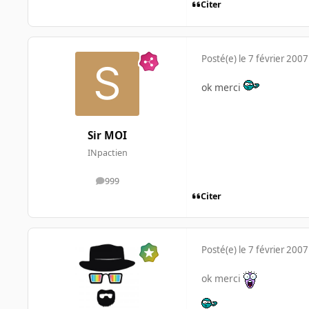
Citer
Posté(e)
le 7 février 2007
ok merci
Sir MOI
INpactien
999
messages
Citer
Posté(e)
le 7 février 2007
ok merci