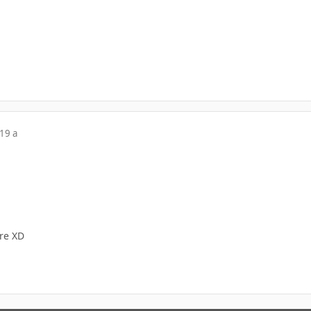
19 a
tre XD