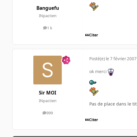
Banguefu
INpactien
1 k
messages
Citer
Posté(e)
le 7 février 2007
ok merci
Sir MOI
INpactien
Pas de place dans le ti
999
messages
Citer