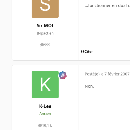
...fonctionner en dual 
Sir MOI
INpactien
999
messages
Citer
Posté(e)
le 7 février 2007
Non.
K-Lee
Ancien
19,1 k
messages