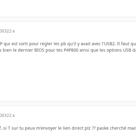
2003
22 a
qui est sorti pour regler les pb qu'il y avait avec l'USB2. Il faut que
as bien le dernier BIOS pour tes P4P800 ainsi que les options USB 
2003
22 a
.si T sur tu peux m'envoyer le lien direct plz ?? paske cherché mais