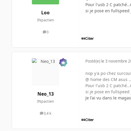
Pour l'usb 2 C patché..
si je pose en fullspee
Loo
INpactien
3
messages
Citer
Posté(e)
le 3 novembre 
nop y'a po chez surcouf.
@ home des CM asus ..
Pour l'usb 2 C patché..
si je pose en fullspee
Neo_13
Je l'ai vu dans le magas
INpactien
3,4 k
messages
Citer