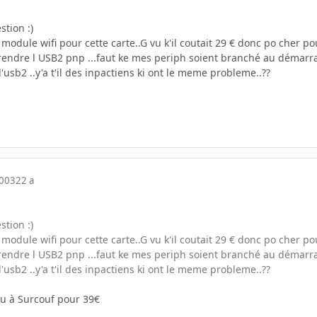
stion :)
module wifi pour cette carte..G vu k'il coutait 29 € donc po cher po
rendre l USB2 pnp ...faut ke mes periph soient branché au démarrag
l'usb2 ..y'a t'il des inpactiens ki ont le meme probleme..??
2003
22 a
stion :)
module wifi pour cette carte..G vu k'il coutait 29 € donc po cher po
rendre l USB2 pnp ...faut ke mes periph soient branché au démarrag
l'usb2 ..y'a t'il des inpactiens ki ont le meme probleme..??
 vu à Surcouf pour 39€