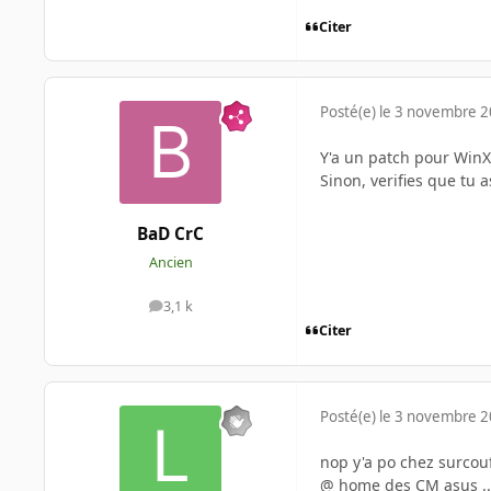
Citer
Posté(e)
le 3 novembre 
Y'a un patch pour WinXP 
Sinon, verifies que tu 
BaD CrC
Ancien
3,1 k
messages
Citer
Posté(e)
le 3 novembre 
nop y'a po chez surcouf.
@ home des CM asus ..