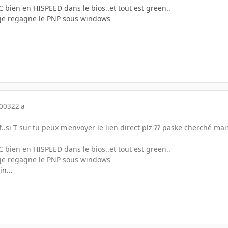
.C bien en HISPEED dans le bios..et tout est green..
d je regagne le PNP sous windows
2003
22 a
.si T sur tu peux m'envoyer le lien direct plz ?? paske cherché mais
.C bien en HISPEED dans le bios..et tout est green..
d je regagne le PNP sous windows
in...