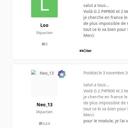
salut a tous...
Voilà G 2 P4P800 et 2 ke
je cherche en france le 
de plus impossible de 
Loo
tout ce ki va bien pour 
INpactien
Merci
3
messages
Citer
Posté(e)
le 3 novembre 
salut a tous...
Voilà G 2 P4P800 et 2 ke
je cherche en france le 
de plus impossible de 
Neo_13
tout ce ki va bien pour 
INpactien
Merci
pour le module, je l'ai
3,4 k
messages