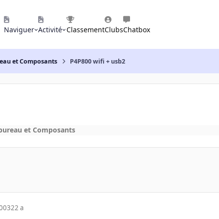
Naviguer
Activité
Classement
Clubs
Chatbox
reau et Composants
P4P800 wifi + usb2
 bureau et Composants
2003
22 a