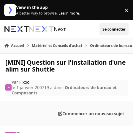
Aller au contenu
View in the app
×
Di
A better way to browse.
Learn more
.
Next
Se connecter
Accueil
Matériel et Conseils d'achat
Ordinateurs de bureau
[MINI] Question sur l'installation d'une
alim sur Shuttle
Par
Fixoo
le 1 janvier 2007
19 a
dans
Ordinateurs de bureau et
Composants
Commencer un nouveau sujet