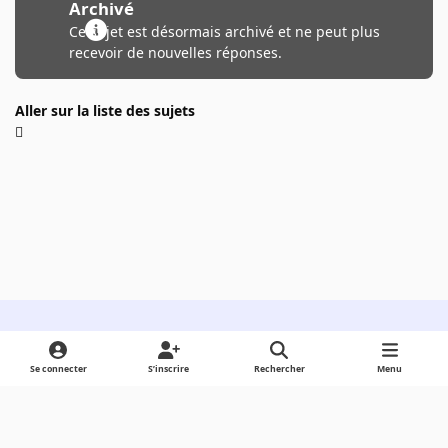
Archivé
Ce sujet est désormais archivé et ne peut plus
recevoir de nouvelles réponses.
Aller sur la liste des sujets
Light Mode
Dark Mode
System Preference
Se connecter
S’inscrire
Rechercher
Menu
Langue
Cookies
Powered by
Invision Community