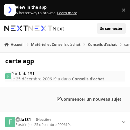
Aller au contenu
View in the app
×
Di
A better way to browse.
Learn more
.
Next
Se connecter
Accueil
Matériel et Conseils d'achat
Conseils d'achat
ca
carte agp
Par
fada131
le 25 décembre 2006
19 a
dans
Conseils d'achat
Commencer un nouveau sujet
fada131
INpactien
Posté(e)
le 25 décembre 2006
19 a