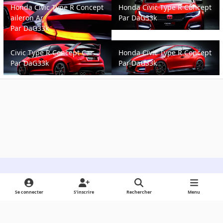
Honda Civic Type R Concept
Honda Civic Type R Concept
aileron Ar
Par
DaG33k
Par
DaG33k
Civic Type R Concept Car
Honda Civic Type R Concept
Civic Type R Concept Car
Honda Civic Type R Concept
Par
DaG33k
Par
DaG33k
Light Mode
Dark Mode
System Preference
Se connecter
S’inscrire
Rechercher
Menu
Langue
Cookies
Powered by
Invision Community