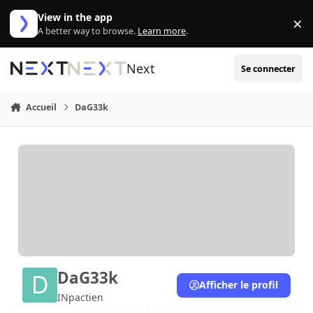
Aller au contenu
View in the app
×
Di
A better way to browse.
Learn more
.
Next
Se connecter
Accueil
DaG33k
DaG33k
Afficher le profil
INpactien