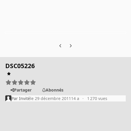
Previous carousel slide
Next carousel slide
DSC05226
Partager
Abonnés
Par
Invité
le 29 décembre 2011
14 a
1 270 vues