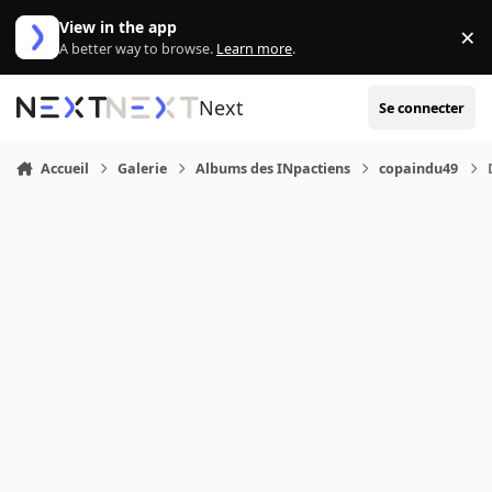
Aller au contenu
View in the app
×
Di
A better way to browse.
Learn more
.
Next
Se connecter
Accueil
Galerie
Albums des INpactiens
copaindu49