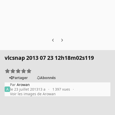
Previous carousel slide
Next carousel slide
vlcsnap 2013 07 23 12h18m02s119
Partager
Abonnés
Par
Arowan
le 23 juillet 2013
13 a
1 397 vues
Voir les images de Arowan