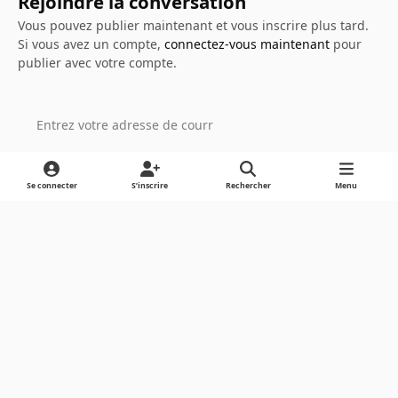
Rejoindre la conversation
Vous pouvez publier maintenant et vous inscrire plus tard.
Si vous avez un compte,
connectez-vous maintenant
pour
publier avec votre compte.
Ajouter un commentaire…
Se connecter
S’inscrire
Rechercher
Menu
Light Mode
Dark Mode
System Preference
Langue
Cookies
Powered by
Invision Community