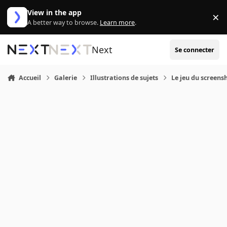
Aller au contenu
View in the app
×
Di
A better way to browse.
Learn more
.
Next
Se connecter
Accueil
Galerie
Illustrations de sujets
Le jeu du screensh